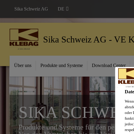
Sika Schweiz AG
DE
Sika Schweiz AG - VE K
Über uns
Produkte und Systeme
Download Center
Date
Wenn 
SIKA SCHWEIZ
abruf
oder 
funkt
jedoc
Produkte und Systeme für den perfekte
respe