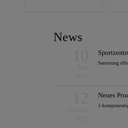
News
10
Sportzent
Sanierung öff
Juni
2026
12
Neues Pro
1-komponentige
Februar
2026