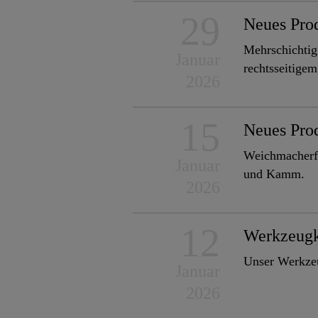
29
Neues Pro
Mehrschichtig 
Januar
rechtsseitigem
2026
15
Neues Pro
Weichmacherfre
Januar
und Kamm.
2026
12
Werkzeugk
Unser Werkzeu
Januar
2026