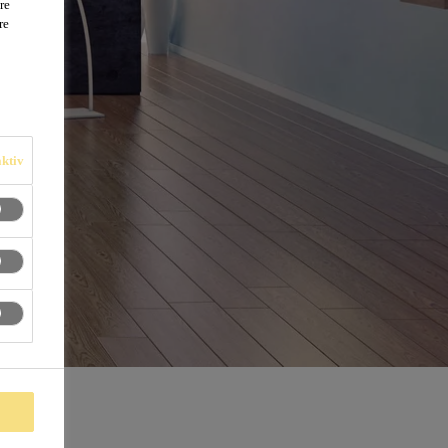
re
re
ktiv