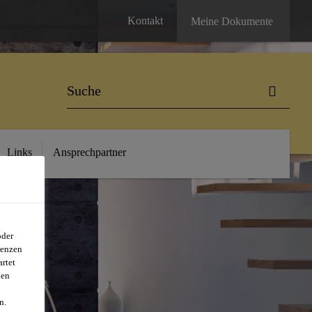
Kontakt
Meine Dokumente
Links
Ansprechpartner
oder
G
renzen
rtet
nen
n.