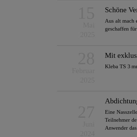
15
Schöne Ve
Aus alt mach e
Mai
geschaffen fü
2025
28
Mit exklu
Kleba TS 3 m
Februar
2025
Abdichtun
27
Eine Nasszell
Teilnehmer de
Juni
Anwender das 
2024