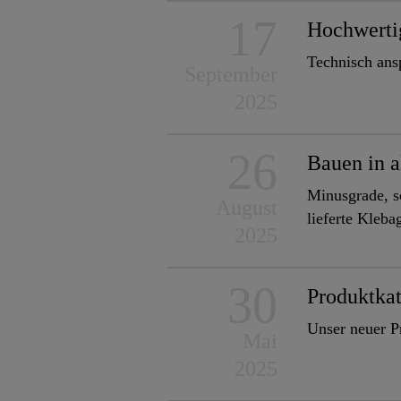
17
Hochwertig
Technisch ans
September
2025
26
Bauen in a
Minusgrade, s
August
lieferte Kleba
2025
30
Produktka
Unser neuer Pr
Mai
2025