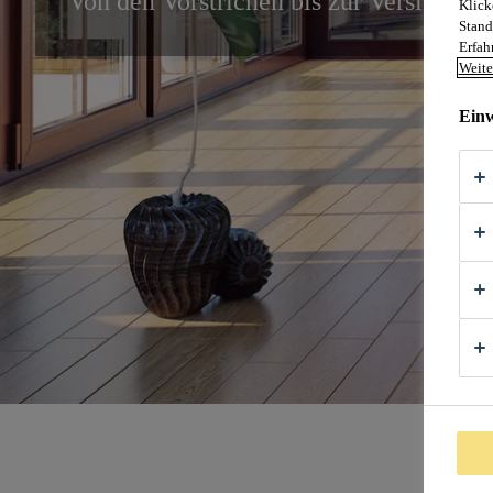
Von den Vorstrichen bis zur Versiegelun
Klick
Stand
Erfah
Weite
Einw