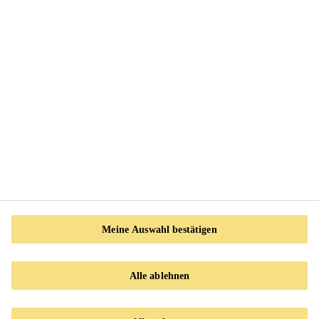
Jumpax HD
Unterbodensystem
Meine Auswahl bestätigen
EcoPearls
Alle ablehnen
Holzschüttung unter Jumpax HD