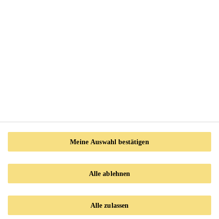
Meine Auswahl bestätigen
Klebatape Extra
Montageband
Alle ablehnen
Alle zulassen