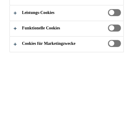
Unser neuer Produktekatalog ist da!
Leistungs-Cookies
Funktionelle Cookies
Übersichtlich und detailliert gestaltet bietet er Ihnen alle
Informationen auf einen Blick.
Cookies für Marketingzwecke
Produkte schnell finden
Detaillierte Produktinformationen und -zertifizierungen
Übersicht unserer Dienstleistungen
Ansprechpartner und Öffnungszeiten
HIER GEHT'S ZUM PRODUKTKATALOG