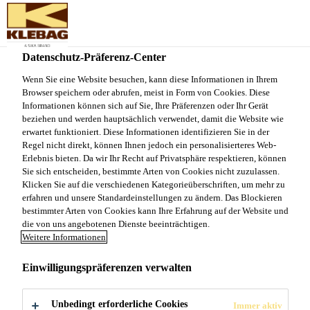
Sika Schweiz AG - VE Klebag
Datenschutz-Präferenz-Center
Wenn Sie eine Website besuchen, kann diese Informationen in Ihrem
VERBRAUCHSREC
Browser speichern oder abrufen, meist in Form von Cookies. Diese
Informationen können sich auf Sie, Ihre Präferenzen oder Ihr Gerät
HNER
beziehen und werden hauptsächlich verwendet, damit die Website wie
erwartet funktioniert. Diese Informationen identifizieren Sie in der
Regel nicht direkt, können Ihnen jedoch ein personalisierteres Web-
Erlebnis bieten. Da wir Ihr Recht auf Privatsphäre respektieren, können
Sie sich entscheiden, bestimmte Arten von Cookies nicht zuzulassen.
Klicken Sie auf die verschiedenen Kategorieüberschriften, um mehr zu
erfahren und unsere Standardeinstellungen zu ändern. Das Blockieren
bestimmter Arten von Cookies kann Ihre Erfahrung auf der Website und
die von uns angebotenen Dienste beeinträchtigen.
Produkte und Systeme
Verbrauchsrechner
Weitere Informationen
Einwilligungspräferenzen verwalten
Mit nur wenigen Klicks berechnet der Verbrauchsrechner
die benötigte Menge an Parkett- und
Unbedingt erforderliche Cookies
Immer aktiv