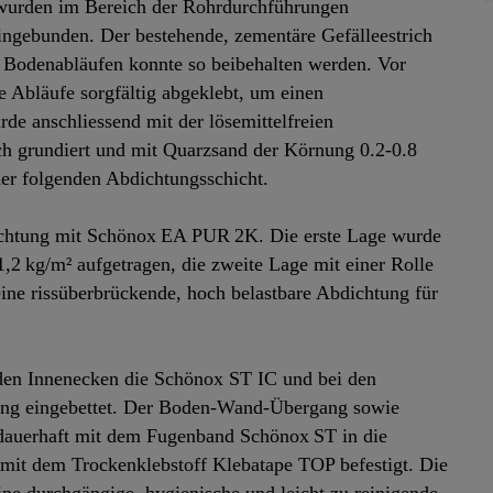
e wurden im Bereich der Rohrdurchführungen
ebunden. Der bestehende, zementäre Gefälleestrich
n Bodenabläufen konnte so beibehalten werden. Vor
 Abläufe sorgfältig abgeklebt, um einen
de anschliessend mit der lösemittelfreien
h grundiert und mit Quarzsand der Körnung 0.2-0.8
der folgenden Abdichtungsschicht.
dichtung mit Schönox EA PUR 2K. Die erste Lage wurde
,2 kg/m² aufgetragen, die zweite Lage mit einer Rolle
ine rissüberbrückende, hoch belastbare Abdichtung für
den Innenecken die Schönox ST IC und bei den
ung eingebettet. Der Boden‑Wand‑Übergang sowie
auerhaft mit dem Fugenband Schönox ST in die
mit dem Trockenklebstoff Klebatape TOP befestigt. Die