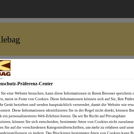
lebag
Verbrauchsrechner
Schulungen
Tipps und Tricks
News
nschutz-Präferenz-Center
M WISACHER, R
Sie eine Website besuchen, kann diese Informationen in Ihrem Browser speichern 
en, meist in Form von Cookies. Diese Informationen können sich auf Sie, Ihre Präfe
Ihr Gerät beziehen und werden hauptsächlich verwendet, damit die Website wie erwa
ioniert. Diese Informationen identifizieren Sie in der Regel nicht direkt, können Ih
h ein personalisierteres Web-Erlebnis bieten. Da wir Ihr Recht auf Privatsphäre
ktieren, können Sie sich entscheiden, bestimmte Arten von Cookies nicht zuzulasse
en Sie auf die verschiedenen Kategorieüberschriften, um mehr zu erfahren und unse
ardeinstellungen zu ändern. Das Blockieren bestimmter Arten von Cookies kann Ih