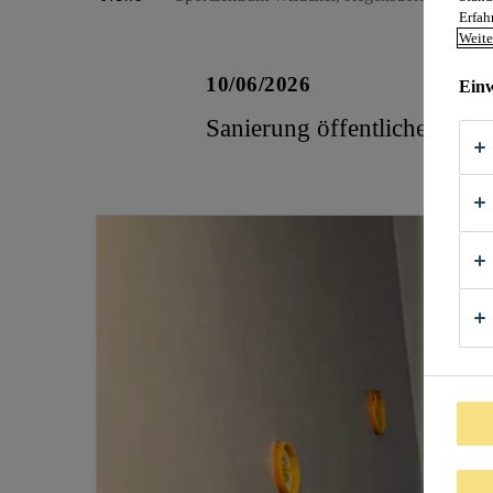
Erfah
Weite
10/06/2026
Einw
Sanierung öffentliche Dusc