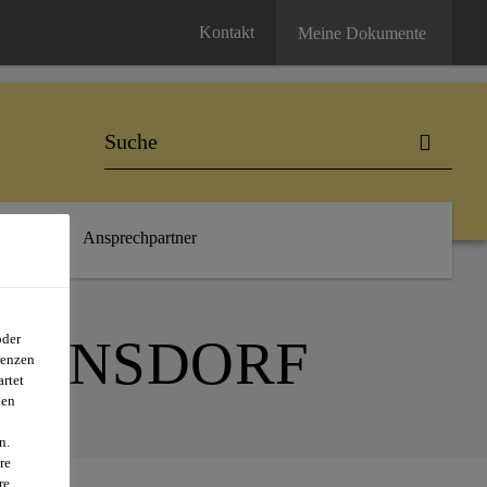
Kontakt
Meine Dokumente
Links
Ansprechpartner
EGENSDORF
oder
renzen
rtet
nen
n.
re
re