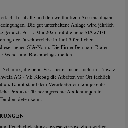
reifach‑Turnhalle und den weitläufigen Aussenanlagen
bedingungen. Die gut unterhaltene Anlage wird jährlich
se genutzt. Per 1. Mai 2025 trat die neue SIA 271/1
erung der Duschbereiche in fünf öffentlichen
d dieser neuen SIA-Norm. Die Firma Bernhard Boden
der Wand‑ und Bodenbelagsarbeiten.
 Schönox, die beim Verarbeiter bisher nicht im Einsatz
chweiz AG - VE Klebag die Arbeiten vor Ort fachlich
kation. Damit stand dem Verarbeiter ein kompetenter
liche Produkte für normgerechte Abdichtungen in
 Hand anbieten kann.
ERUNGEN
und Feuchtebelastung ausgesetzt; zusätzlich wirken