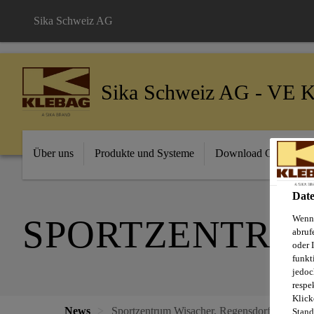
Sika Schweiz AG
Sika Schweiz AG - VE K
Über uns
Produkte und Systeme
Download Center
Date
SPORTZENTRU
Wenn 
abruf
oder 
funkt
jedoc
respe
Klick
News
Sportzentrum Wisacher, Regensdorf
Stand