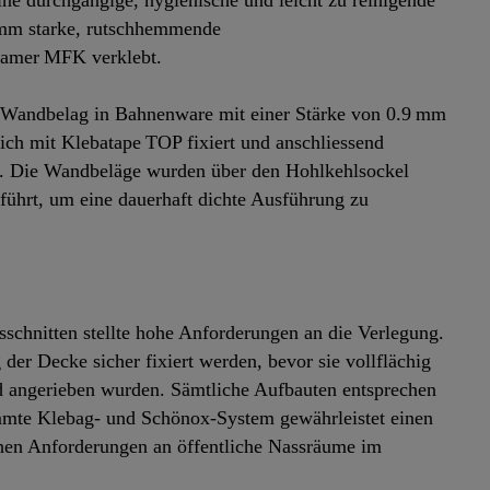
ne durchgängige, hygienische und leicht zu reinigende
 mm starke, rutschhemmende
ebamer MFK verklebt.
‑Wandbelag in Bahnenware mit einer Stärke von 0.9 mm
ch mit Klebatape TOP fixiert und anschliessend
t. Die Wandbeläge wurden über den Hohlkehlsockel
führt, um eine dauerhaft dichte Ausführung zu
chnitten stellte hohe Anforderungen an die Verlegung.
er Decke sicher fixiert werden, bevor sie vollflächig
 angerieben wurden. Sämtliche Aufbauten entsprechen
mmte Klebag‑ und Schönox‑System gewährleistet einen
hen Anforderungen an öffentliche Nassräume im