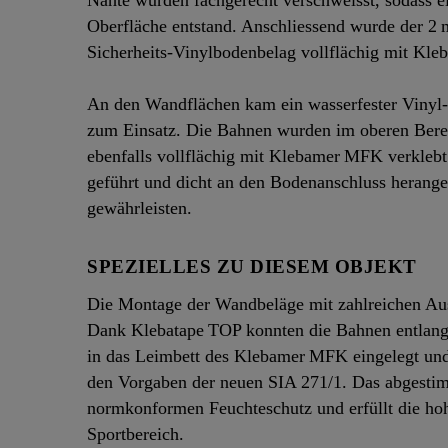
Nähte wurden fachgerecht verschweisst, sodass ei
Oberfläche entstand. Anschliessend wurde der 2
Sicherheits‑Vinylbodenbelag vollflächig mit Kl
An den Wandflächen kam ein wasserfester Vinyl
zum Einsatz. Die Bahnen wurden im oberen Berei
ebenfalls vollflächig mit Klebamer MFK verkleb
geführt und dicht an den Bodenanschluss herange
gewährleisten.
SPEZIELLES ZU DIESEM OBJEKT
Die Montage der Wandbeläge mit zahlreichen Auss
Dank Klebatape TOP konnten die Bahnen entlang d
in das Leimbett des Klebamer MFK eingelegt und
den Vorgaben der neuen SIA 271/1. Das abgesti
normkonformen Feuchteschutz und erfüllt die ho
Sportbereich.