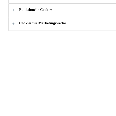
Sehr ergiebig
Funktionelle Cookies
Gutes Eindringvermögen
Cookies für Marketingzwecke
Bindet Reststaub