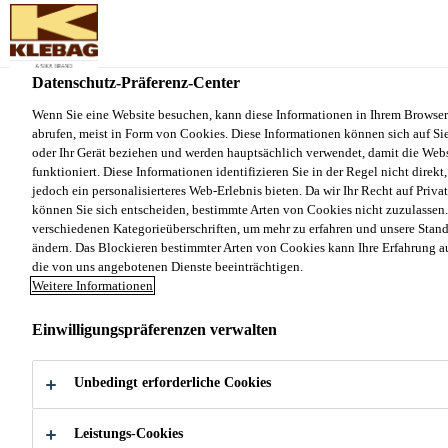
Sika Schweiz AG - VE Klebag
Datenschutz-Präferenz-Center
Produkte und Systeme
...
Klebamul EG
Wenn Sie eine Website besuchen, kann diese Informationen in Ihrem Browser
abrufen, meist in Form von Cookies. Diese Informationen können sich auf Sie
oder Ihr Gerät beziehen und werden hauptsächlich verwendet, damit die Webs
funktioniert. Diese Informationen identifizieren Sie in der Regel nicht direk
jedoch ein personalisierteres Web-Erlebnis bieten. Da wir Ihr Recht auf Priva
können Sie sich entscheiden, bestimmte Arten von Cookies nicht zuzulassen.
Klebamul EG
verschiedenen Kategorieüberschriften, um mehr zu erfahren und unsere Stan
ändern. Das Blockieren bestimmter Arten von Cookies kann Ihre Erfahrung a
die von uns angebotenen Dienste beeinträchtigen.
Universal-Dispersionsgrundierung
Weitere Informationen
Sehr emissionsarme, mit Zuschlag vergütete
Einwilligungspräferenzen verwalten
Universal-Dispersionsgrundierung für saugende und
nicht saugende Untergründe im Innen- und
Unbedingt erforderliche Cookies
Aussenbereich.
Mehr
Leistungs-Cookies