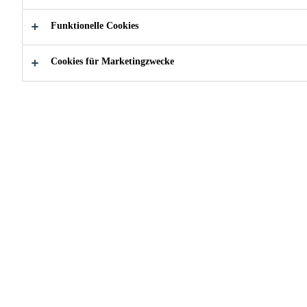
von 15 - 100 mm.
Mehr
Funktionelle Cookies
Pumpfähig
Cookies für Marketingzwecke
Selbstverlaufend
Sehr gute Verarbeitungs- und
Verlaufseigenschaften
Als Verbund- und schwimmender Estrich
geeignet
Schnelle Begehbarkeit und Durchtrocknung