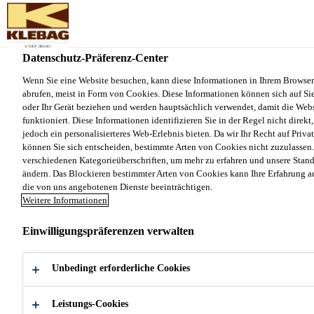
Sika Schweiz AG - VE Klebag
Datenschutz-Präferenz-Center
Produkte und Systeme
...
Klebaplan DFE Plus
Wenn Sie eine Website besuchen, kann diese Informationen in Ihrem Browser
abrufen, meist in Form von Cookies. Diese Informationen können sich auf Sie
oder Ihr Gerät beziehen und werden hauptsächlich verwendet, damit die Webs
funktioniert. Diese Informationen identifizieren Sie in der Regel nicht direk
jedoch ein personalisierteres Web-Erlebnis bieten. Da wir Ihr Recht auf Priva
können Sie sich entscheiden, bestimmte Arten von Cookies nicht zuzulassen.
Klebaplan DFE
verschiedenen Kategorieüberschriften, um mehr zu erfahren und unsere Stan
ändern. Das Blockieren bestimmter Arten von Cookies kann Ihre Erfahrung a
Plus
die von uns angebotenen Dienste beeinträchtigen.
Weitere Informationen
Einwilligungspräferenzen verwalten
Kunststoffvergüteter Fliessestrich
Sehr emissionsarmer Fliessestrich und
Unbedingt erforderliche Cookies
selbstverlaufende Bodenausgleichsmasse auf
Zementbasis für den Innenbereich in Schichtdicken
Leistungs-Cookies