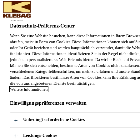
Sika Schweiz AG - VE Klebag
Datenschutz-Präferenz-Center
Produkte und Systeme
...
Klebamer Premium
Wenn Sie eine Website besuchen, kann diese Informationen in Ihrem Browser
abrufen, meist in Form von Cookies. Diese Informationen können sich auf Sie
oder Ihr Gerät beziehen und werden hauptsächlich verwendet, damit die Webs
funktioniert. Diese Informationen identifizieren Sie in der Regel nicht direk
jedoch ein personalisierteres Web-Erlebnis bieten. Da wir Ihr Recht auf Priva
können Sie sich entscheiden, bestimmte Arten von Cookies nicht zuzulassen.
Klebamer Premium
verschiedenen Kategorieüberschriften, um mehr zu erfahren und unsere Stan
ändern. Das Blockieren bestimmter Arten von Cookies kann Ihre Erfahrung a
die von uns angebotenen Dienste beeinträchtigen.
Weichmacherfreier elastischer
Weitere Informationen
Parkettklebstoff
Einwilligungspräferenzen verwalten
Elastischer, sehr emissionsarmer 1-Komp. Klebstoff
für Parkett, enthält keine migrationsfähigen
Unbedingt erforderliche Cookies
Bestandteile. Geeignet zum Verkleben aller gängigen
Leistungs-Cookies
Parkettarten auf verlegegeeigneten Untergründen im