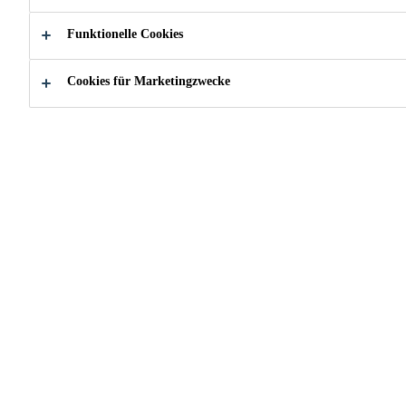
Mehr
Innenbereich.
Funktionelle Cookies
gut verstreichbar
Cookies für Marketingzwecke
elastisch
trittschalldämmend