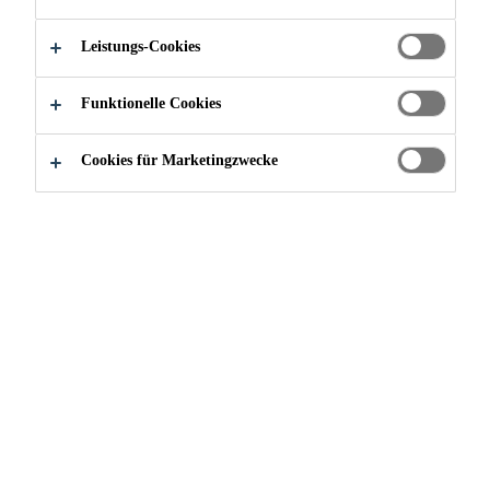
Schnelltrocknend
Leistungs-Cookies
Keramikverstärkt
Funktionelle Cookies
Cookies für Marketingzwecke
PRODUKTDATENBLATT
ALLE DOKUMENTE
Übersicht
Dokumente
Anwendung