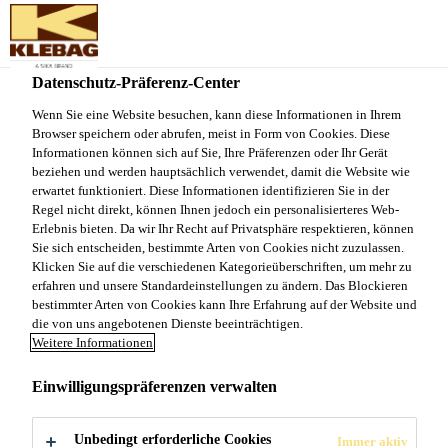
Sika Schweiz AG - VE Klebag
Datenschutz-Präferenz-Center
Produkte und Systeme
...
SYNTEKO® EXTRA 1K/2
Wenn Sie eine Website besuchen, kann diese Informationen in Ihrem
Browser speichern oder abrufen, meist in Form von Cookies. Diese
Informationen können sich auf Sie, Ihre Präferenzen oder Ihr Gerät
beziehen und werden hauptsächlich verwendet, damit die Website wie
erwartet funktioniert. Diese Informationen identifizieren Sie in der
Regel nicht direkt, können Ihnen jedoch ein personalisierteres Web-
SYNTEKO®
Erlebnis bieten. Da wir Ihr Recht auf Privatsphäre respektieren, können
Sie sich entscheiden, bestimmte Arten von Cookies nicht zuzulassen.
EXTRA 1K/2K 5
Klicken Sie auf die verschiedenen Kategorieüberschriften, um mehr zu
erfahren und unsere Standardeinstellungen zu ändern. Das Blockieren
bestimmter Arten von Cookies kann Ihre Erfahrung auf der Website und
die von uns angebotenen Dienste beeinträchtigen.
Sehr emissionsarme, wasserbasierte und
Weitere Informationen
schnelltrocknende Parkettversiegelung zur 1- oder 2-
komponentigen Verwendung.
Einwilligungspräferenzen verwalten
Unbedingt erforderliche Cookies
Immer aktiv
Lange Offenzeit