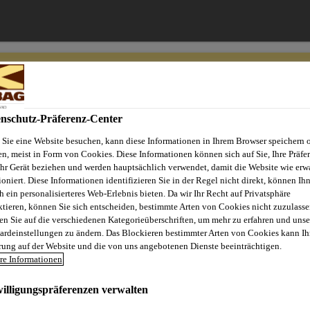
lebag
nschutz-Präferenz-Center
Sie eine Website besuchen, kann diese Informationen in Ihrem Browser speichern 
Verbrauchsrechner
Schulungen
Tipps und Tricks
News
en, meist in Form von Cookies. Diese Informationen können sich auf Sie, Ihre Präfe
Ihr Gerät beziehen und werden hauptsächlich verwendet, damit die Website wie erwa
ioniert. Diese Informationen identifizieren Sie in der Regel nicht direkt, können Ih
h ein personalisierteres Web-Erlebnis bieten. Da wir Ihr Recht auf Privatsphäre
ktieren, können Sie sich entscheiden, bestimmte Arten von Cookies nicht zuzulasse
TRA 1K/2K 20
en Sie auf die verschiedenen Kategorieüberschriften, um mehr zu erfahren und unse
ardeinstellungen zu ändern. Das Blockieren bestimmter Arten von Cookies kann Ih
rung auf der Website und die von uns angebotenen Dienste beeinträchtigen.
XTRA 1K/2K 20
re Informationen
illigungspräferenzen verwalten
lltrocknende Parkettversiegelung zur 1- oder 2-komponentige