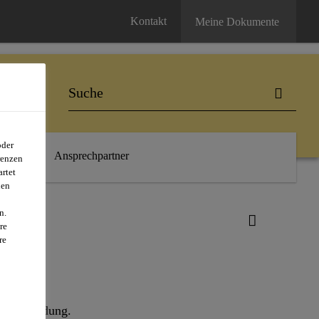
Kontakt
Meine Dokumente
oder
Links
Ansprechpartner
renzen
rtet
nen
n.
re
re
n Verwendung.