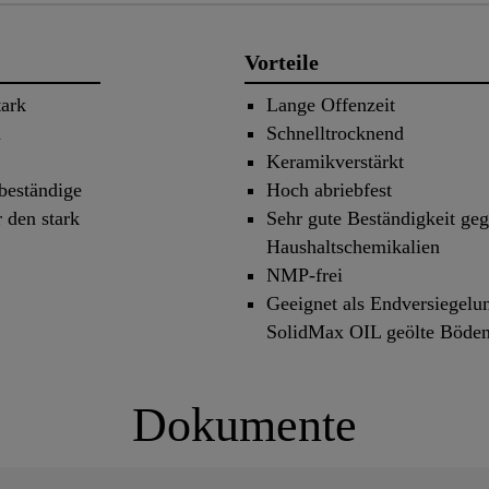
Vorteile
tark
Lange Offenzeit
n
Schnelltrocknend
Keramikverstärkt
beständige
Hoch abriebfest
den stark
Sehr gute Beständigkeit geg
Haushaltschemikalien
NMP-frei
Geeignet als Endversiege
SolidMax OIL geölte Böde
Dokumente