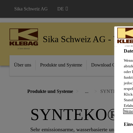
Sika Schweiz AG
DE
Sika Schweiz AG - VE K
Date
Wenn 
Über uns
Produkte und Systeme
Download Center
abruf
oder 
funkt
jedoc
respe
Produkte und Systeme
...
SYNTEKO® EX
Klick
Stand
Erfah
SYNTEKO® E
Weite
Einw
Sehr emissionsarme, wasserbasierte und schne