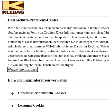
Sika Schweiz AG - VE Klebag
Datenschutz-Präferenz-Center
Produkte und Systeme
...
Klebamul HFL Super
Wenn Sie eine Website besuchen, kann diese Informationen in Ihrem Browser
abrufen, meist in Form von Cookies. Diese Informationen können sich auf Sie
oder Ihr Gerät beziehen und werden hauptsächlich verwendet, damit die Webs
funktioniert. Diese Informationen identifizieren Sie in der Regel nicht direk
jedoch ein personalisierteres Web-Erlebnis bieten. Da wir Ihr Recht auf Priva
können Sie sich entscheiden, bestimmte Arten von Cookies nicht zuzulassen.
Klebamul HFL
verschiedenen Kategorieüberschriften, um mehr zu erfahren und unsere Stan
ändern. Das Blockieren bestimmter Arten von Cookies kann Ihre Erfahrung a
Super
die von uns angebotenen Dienste beeinträchtigen.
Weitere Informationen
Einwilligungspräferenzen verwalten
Lösemittelfreie, haftstarke, ableitfähige
Haftfixierung
Unbedingt erforderliche Cookies
Sehr emissionsarme, besonders haftstarke und
Leistungs-Cookies
ableitfähige Haftfixierung für Teppichfliesen.