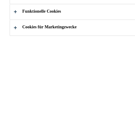
Funktionelle Cookies
Ableitwiderstand gemäss DIN EN 14259: < 5 x
6
10
Ω
Cookies für Marketingzwecke
Einfache Verarbeitung
Sehr breites Haftspektrum