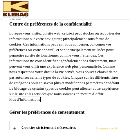
Sika Schweiz AG - VE Klebag
Centre de préférences de la confidentialité
Produits et Systèmes
...
Kleba Unireno
Lorsque vous visitez un site web, celui-ci peut stocker ou récupérer des
informations sur votre navigateur, principalement sous forme de
cookies. Ces informations peuvent vous concerner, concerner vos
préférences ou votre appareil, et sont principalement utilisées pour
permettre au site de fonctionner comme vous l’attendez. Ces
informations ne vous identifient généralement pas directement, mais
Kleba Unireno
peuvent vous offrir une expérience web plus personnalisée. Comme
nous respectons votre droit à la vie privée, vous pouvez choisir de ne
pas autoriser certains types de cookies. Cliquez sur les différents titres
Plaque pour la désolidarisation et
de catégories pour en savoir plus et modifier nos paramètres par défaut.
Le blocage de certains types de cookies peut affecter votre expérience
l'insonorisation des bruits de pas
sur le site et les services que nous sommes en mesure d’offrir.
Plus d’informations
Plaque stratifiée multicouche doublée de feutre sur
les deux faces à base d'un mélange de fibres
Gérer les préférences de consentement
synthétiques.
Cookies strictement nécessaires
Toujours actif