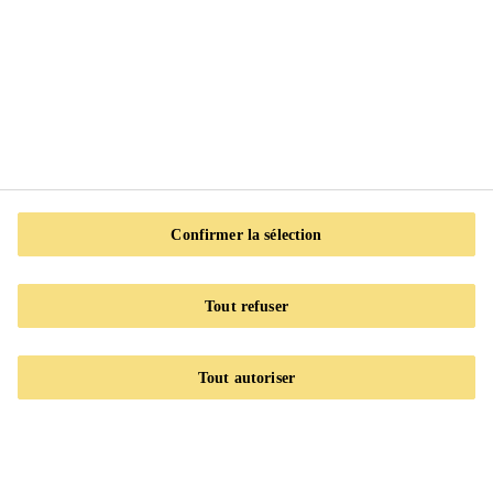
Klebasil
Mastic de colmatage et de collage silicone haute performance
Confirmer la sélection
Tout refuser
Tout autoriser