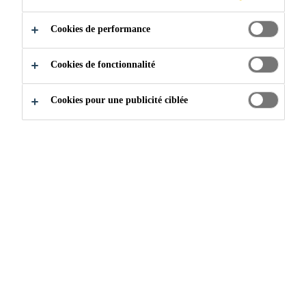
Cookies de performance
12/02/2026
Mastic adhésif et d›étanchéité monocomposant, sans
solvant, élastique et à faible viscosité.
Cookies de fonctionnalité
Cookies pour une publicité ciblée
NOUVEAU: Kleba Unireno LVP 6 mm
29/01/2026
Panneau multicouche, revêtu de voile non-tissé sur les
deux faces, composé d’un mélange de fibres synthétiques,
avec feuillure longitudinale et transversale.