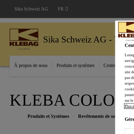
Sika Schweiz AG
FR
Sika Schweiz AG - VE K
Cent
Lorsq
navig
À propos de nous
Produits et systèmes
Centre de téléc
conce
site 
pas d
respec
cookie
KLEBA COLOR
param
sur le
Plus 
Produits et Systèmes
Revêtements de sol
Prim
Gére