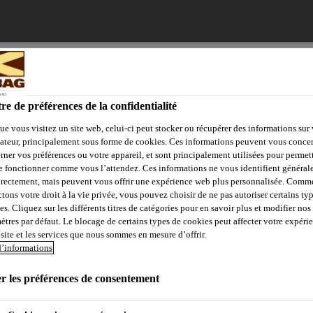
lebag
re de préférences de la confidentialité
ue vous visitez un site web, celui-ci peut stocker ou récupérer des informations sur 
ateur, principalement sous forme de cookies. Ces informations peuvent vous concer
hargement
Calculateur de consommation
Formations
Consei
rner vos préférences ou votre appareil, et sont principalement utilisées pour permet
de fonctionner comme vous l’attendez. Ces informations ne vous identifient généra
irectement, mais peuvent vous offrir une expérience web plus personnalisée. Comm
tons votre droit à la vie privée, vous pouvez choisir de ne pas autoriser certains ty
s. Cliquez sur les différents titres de catégories pour en savoir plus et modifier nos
ANT
ètres par défaut. Le blocage de certains types de cookies peut affecter votre expéri
 site et les services que nous sommes en mesure d’offrir.
d’informations
aires, barrières à l’humidité, stabilisateurs
Kleba Colorant
r les préférences de consentement