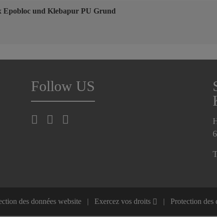
ox Epobloc und Klebapur PU Grund
Follow US
H
6
T
ection des données website
Exercez vos droits
Protection des