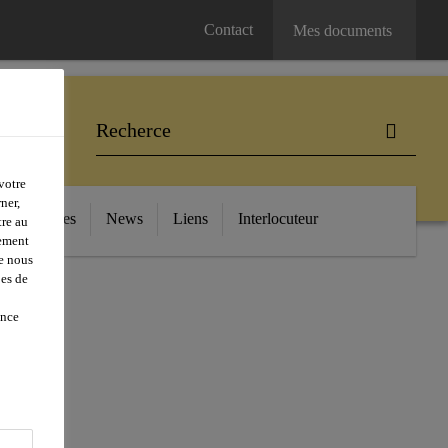
Contact
Mes documents
votre
ner,
ls et astuces
News
Liens
Interlocuteur
tre au
lement
e nous
pes de
ence