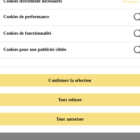
Cookies strictement nécessaires
Toujours 
Kleba Colorant
Cookies de performance
PROPRIÉTÉS
Cookies de fonctionnalité
Couleur: rouge
Cookies pour une publicité ciblée
EMPLOI
Pour une meilleure reconnaissance des surfaces
Confirmer la sélection
Pour Klebapox Epobloc & Klebapur PU Grund
Tout refuser
Tout autoriser
Dokumente