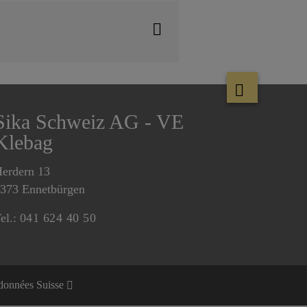
Sika Schweiz AG - VE
Klebag
erdern 13
373 Ennetbürgen
el.:
041 624 40 50
 données Suisse