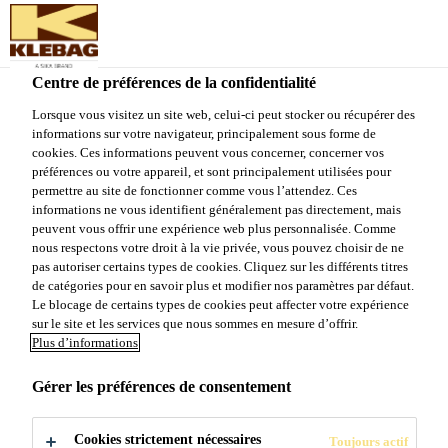
Sika Schweiz AG - VE Klebag
Centre de préférences de la confidentialité
Produits et Systèmes
...
Klebaway TK 1
Lorsque vous visitez un site web, celui-ci peut stocker ou récupérer des
informations sur votre navigateur, principalement sous forme de
cookies. Ces informations peuvent vous concerner, concerner vos
préférences ou votre appareil, et sont principalement utilisées pour
permettre au site de fonctionner comme vous l’attendez. Ces
informations ne vous identifient généralement pas directement, mais
Klebaway TK 1
peuvent vous offrir une expérience web plus personnalisée. Comme
nous respectons votre droit à la vie privée, vous pouvez choisir de ne
pas autoriser certains types de cookies. Cliquez sur les différents titres
Bande adhésive sèche
de catégories pour en savoir plus et modifier nos paramètres par défaut.
Le blocage de certains types de cookies peut affecter votre expérience
sur le site et les services que nous sommes en mesure d’offrir.
Bande adhésive sèche à très faible émission et à
Plus d’informations
haute adhérence pour le collage sur toute la surface
et pouvant être retirer de revêtements de sol en
Gérer les préférences de consentement
intérieur.
Voir plus
Cookies strictement nécessaires
Toujours actif