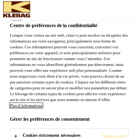
Sika Schweiz AG - VE Klebag
Centre de préférences de la confidentialité
Produits et Systèmes
...
Klebamul DPK 5
Lorsque vous visitez un site web, celui-ci peut stocker ou récupérer des
informations sur votre navigateur, principalement sous forme de
cookies. Ces informations peuvent vous concerner, concerner vos
préférences ou votre appareil, et sont principalement utilisées pour
permettre au site de fonctionner comme vous l’attendez. Ces
informations ne vous identifient généralement pas directement, mais
Klebamul DPK 5
peuvent vous offrir une expérience web plus personnalisée. Comme
nous respectons votre droit à la vie privée, vous pouvez choisir de ne
pas autoriser certains types de cookies. Cliquez sur les différents titres
Colle pour parquets en dispersion
de catégories pour en savoir plus et modifier nos paramètres par défaut.
Le blocage de certains types de cookies peut affecter votre expérience
résistante au cisaillement
sur le site et les services que nous sommes en mesure d’offrir.
Plus d’informations
Colle en dispersion monocomposante, exempte de
solvants et à faible teneur en eau.
Gérer les préférences de consentement
Cookies strictement nécessaires
Toujours actif
Colle dure selon ISO 17178